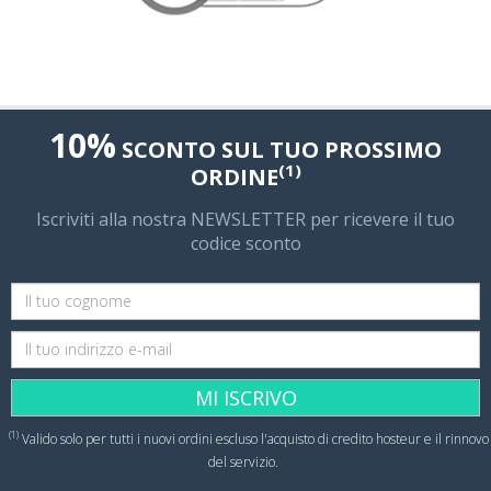
.ru
.pl
.ae
.ly
10%
SCONTO SUL TUO PROSSIMO
.ma
(1)
ORDINE
.sucks
Iscriviti alla nostra NEWSLETTER per ricevere il tuo
.ml
codice sconto
.hk
.li
.io
MI ISCRIVO
.me
(1)
.wine
Valido solo per tutti i nuovi ordini escluso l'acquisto di credito hosteur e il rinnovo
del servizio.
.vin