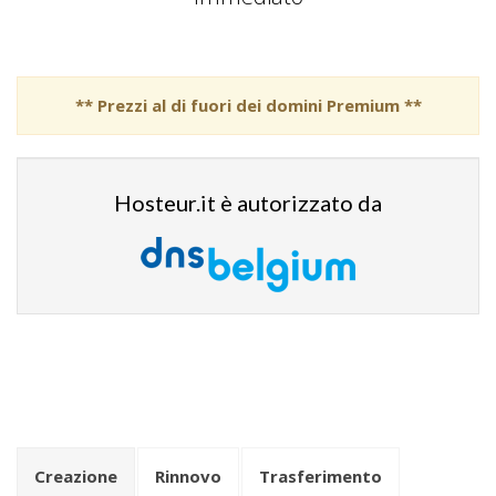
.com.au
.cn
.de
** Prezzi al di fuori dei domini Premium **
.dk
.fi
Hosteur.it è autorizzato da
.gr
.ie
.it
.uk
.webcam
.pt
.clinic
Creazione
Rinnovo
Trasferimento
.brussels