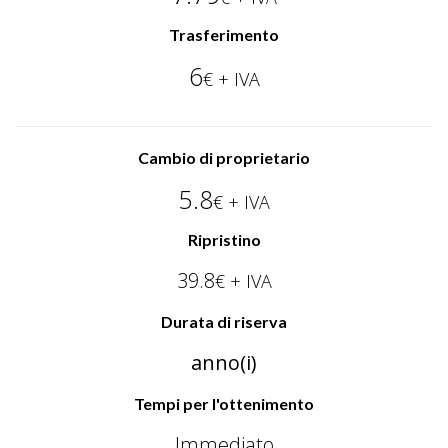
.uk.com
Trasferimento
.jp.net
6
€ + IVA
.bio
.ski
Cambio di proprietario
.xyz
5.8
.host
€ + IVA
.wiki
Ripristino
.bar
39.8
€ + IVA
.website
Durata di riserva
.xxx
anno(i)
.es
Tempi per l'ottenimento
.co.uk
Immediato