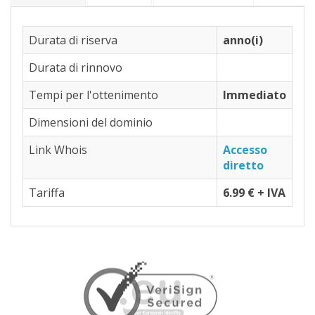
.vlaanderen
Durata di riserva
anno(i)
.mg
.boutique
Durata di rinnovo
.photography
Tempi per l'ottenimento
Immediato
.photo
Dimensioni del dominio
.poker
Link Whois
Accesso
diretto
.pizza
Tariffa
.london
6.99 € + IVA
.nl
.ca
.quebec
.club