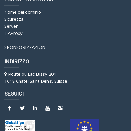
.co
Nome del dominio
.art
Sicurezza
.corsica
Server
HAProxy
.cm
.africa
SPONSORIZZAZIONE
.ac
INDIRIZZO
.bi
Route du Lac Lussy 201,
.mu
1618 Châtel Saint Denis, Suisse
.sc
SEGUICI
.sh
.so
.st
.ug