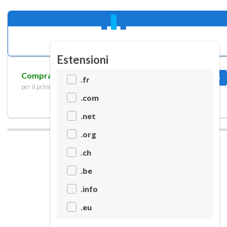
Estensioni
Compra 3 e risparmia 69%
Aggiungi al carrello
.fr
per il primo anno
.com
.net
.org
.ch
.be
.info
.eu
.biz