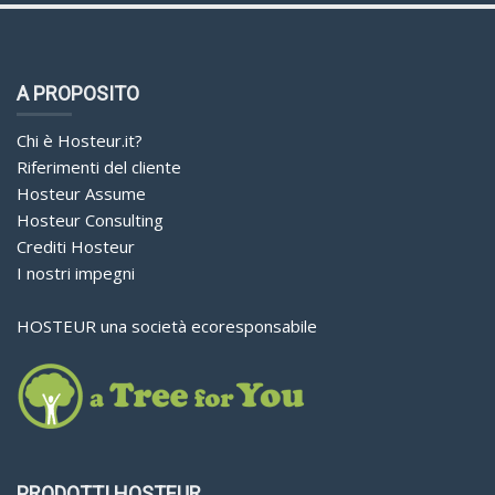
.swiss
.download
A PROPOSITO
.network
Chi è Hosteur.it?
.one
Riferimenti del cliente
.us
Hosteur Assume
Hosteur Consulting
.alsace
Crediti Hosteur
.asia
I nostri impegni
.in
HOSTEUR una società ecoresponsabile
.email
.care
.blog
.tech
PRODOTTI HOSTEUR