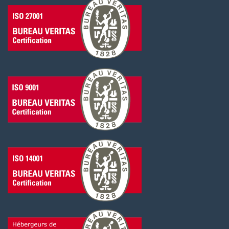
.aero
.expert
.consulting
.church
.site
.name
.online
.restaurant
.best
.fitness
.cloud
.is
.tg