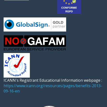
.cf
.sd
.yt
.cam
.cool
.shop
.immo
.fm
.ws
ICANN's Registrant Educational Information webpage :
.app
https://www.icann.org/resources/pages/benefits-2013-
09-16-en
.museum
.rent