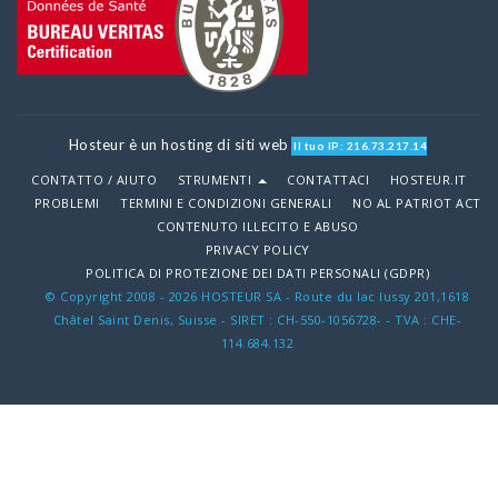
.live
.agency
.group
Hosteur è un hosting di siti web
Il tuo IP: 216.73.217.14
.solutions
CONTATTO / AIUTO
STRUMENTI
CONTATTACI
HOSTEUR.IT
.today
PROBLEMI
TERMINI E CONDIZIONI GENERALI
NO AL PATRIOT ACT
CONTENUTO ILLECITO E ABUSO
.market
PRIVACY POLICY
POLITICA DI PROTEZIONE DEI DATI PERSONALI (GDPR)
.yoga
© Copyright 2008 - 2026 HOSTEUR SA - Route du lac lussy 201,1618
.no
Châtel Saint Denis, Suisse - SIRET : CH-550-1056728- - TVA : CHE-
114.684.132
.si
.ga
.ai
.bet