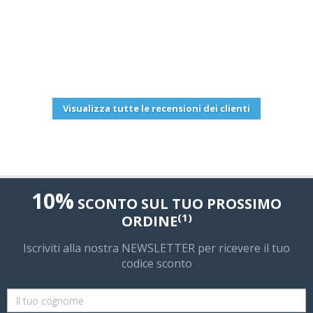
Aucune cohérence en S A V ! Discussion par tickets
non appropriées pour des néophytes avec pertes de
temps colossales ... Désolé :-(
Postato da: CHOLET Guy
2025-06-08 12:22:22
Visualizza tutte le recensioni dei clienti
10%
SCONTO SUL TUO PROSSIMO
(1)
ORDINE
Iscriviti alla nostra NEWSLETTER per ricevere il tuo
codice sconto