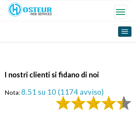
Toggle
naviga
I nostri clienti si fidano di noi
8.51
su 10 (
1174
avviso)
Nota:
rien à signaler, parfait
rien à signaler, parfait