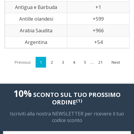
Antigua e Barbuda
+1
Antille olandesi
+599
Arabia Saudita
+966
Argentina
+54
Previous
1
2
3
4
5
…
21
Next
10%
SCONTO SUL TUO PROSSIMO
(1)
ORDINE
Iscriviti alla nostra NEWSLETTER per ricevere il tuo
codice sconto