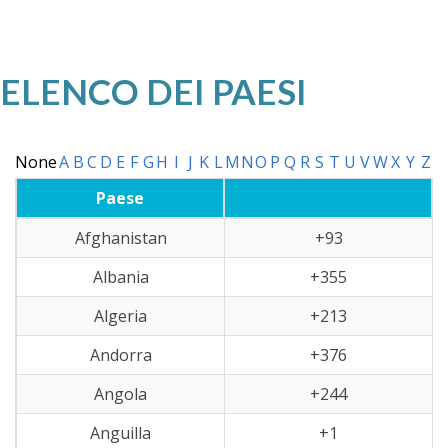
ELENCO DEI PAESI
None
A
B
C
D
E
F
G
H
I
J
K
L
M
N
O
P
Q
R
S
T
U
V
W
X
Y
Z
Paese
Afghanistan
+93
Albania
+355
Algeria
+213
Andorra
+376
Angola
+244
Anguilla
+1